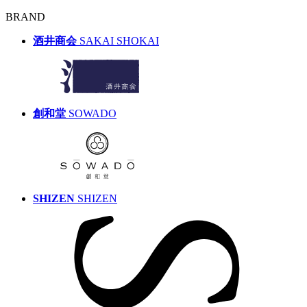
BRAND
酒井商会
SAKAI SHOKAI
創和堂
SOWADO
SHIZEN
SHIZEN