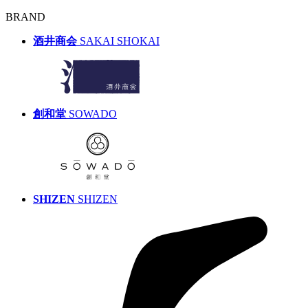
BRAND
酒井商会
SAKAI SHOKAI
創和堂
SOWADO
SHIZEN
SHIZEN